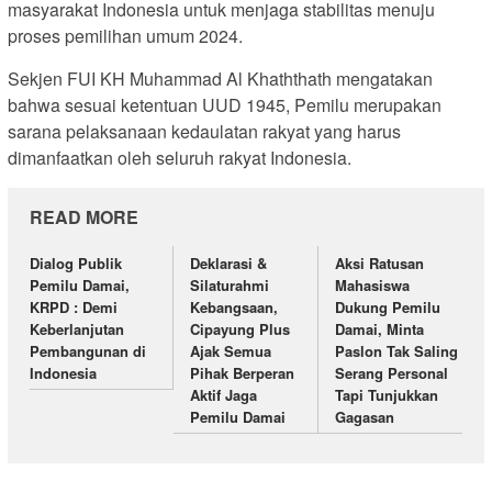
masyarakat Indonesia untuk menjaga stabilitas menuju
proses pemilihan umum 2024.
Sekjen FUI KH Muhammad Al Khaththath mengatakan
bahwa sesuai ketentuan UUD 1945, Pemilu merupakan
sarana pelaksanaan kedaulatan rakyat yang harus
dimanfaatkan oleh seluruh rakyat Indonesia.
READ MORE
Dialog Publik
Deklarasi &
Aksi Ratusan
Pemilu Damai,
Silaturahmi
Mahasiswa
KRPD : Demi
Kebangsaan,
Dukung Pemilu
Keberlanjutan
Cipayung Plus
Damai, Minta
Pembangunan di
Ajak Semua
Paslon Tak Saling
Indonesia
Pihak Berperan
Serang Personal
Aktif Jaga
Tapi Tunjukkan
Pemilu Damai
Gagasan