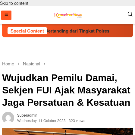
Skip to content
 Talenta Muda Bertanding dari Tingkat Polres
Special Content
Kapolri C
Home
Nasional
Wujudkan Pemilu Damai,
Sekjen FUI Ajak Masyarakat
Jaga Persatuan & Kesatuan
Superadmin
Wednesday, 11 October 2023
323 views