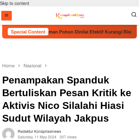
Skip to content
A Sebut Penanaman Pohon Dinilai Efektif Kurangi Risiko Karhu
Special Content
Home
Nasional
Penampakan Spanduk
Bertuliskan Pesan Kritik ke
Aktivis Nico Silalahi Hiasi
Sudut Wilayah Jakpus
Redaktur Konspirasinews
Saturday, 11 May 2024
307 views