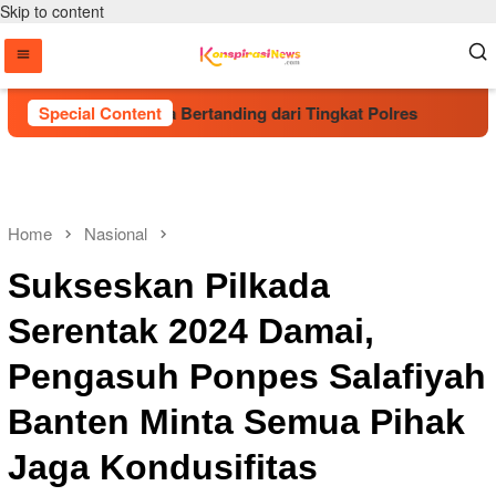
Skip to content
ng Talenta Muda Bertanding dari Tingkat Polres
Special Content
Kapolri
Home
Nasional
Sukseskan Pilkada
Serentak 2024 Damai,
Pengasuh Ponpes Salafiyah
Banten Minta Semua Pihak
Jaga Kondusifitas