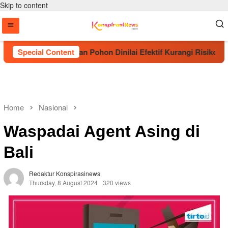
Skip to content
 Sebut Penanaman Pohon Dinilai Efektif Kurangi Risiko Karhut
Special Content
Home
Nasional
Waspadai Agent Asing di
Bali
Redaktur Konspirasinews
Thursday, 8 August 2024
320 views