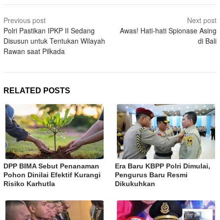
Post
Previous post
Next post
navigation
Polri Pastikan IPKP II Sedang
Awas! Hati-hati Spionase Asing
Disusun untuk Tentukan Wilayah
di Bali
Rawan saat Pilkada
RELATED POSTS
DPP BIMA Sebut Penanaman
Era Baru KBPP Polri Dimulai,
Pohon Dinilai Efektif Kurangi
Pengurus Baru Resmi
Risiko Karhutla
Dikukuhkan