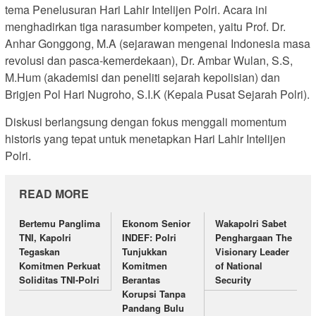
tema Penelusuran Hari Lahir Intelijen Polri. Acara ini
menghadirkan tiga narasumber kompeten, yaitu Prof. Dr.
Anhar Gonggong, M.A (sejarawan mengenai Indonesia masa
revolusi dan pasca-kemerdekaan), Dr. Ambar Wulan, S.S,
M.Hum (akademisi dan peneliti sejarah kepolisian) dan
Brigjen Pol Hari Nugroho, S.I.K (Kepala Pusat Sejarah Polri).
Diskusi berlangsung dengan fokus menggali momentum
historis yang tepat untuk menetapkan Hari Lahir Intelijen
Polri.
READ MORE
Bertemu Panglima
Ekonom Senior
Wakapolri Sabet
TNI, Kapolri
INDEF: Polri
Penghargaan The
Tegaskan
Tunjukkan
Visionary Leader
Komitmen Perkuat
Komitmen
of National
Soliditas TNI-Polri
Berantas
Security
Korupsi Tanpa
Pandang Bulu