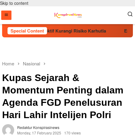
Skip to content
hon Dinilai Efektif Kurangi Risiko Karhutla
Special Content
Era Baru 
Home
Nasional
Kupas Sejarah &
Momentum Penting dalam
Agenda FGD Penelusuran
Hari Lahir Intelijen Polri
Redaktur Konspirasinews
Monday, 17 February 2025
170 views