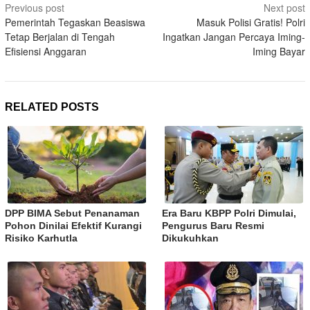
Post
Previous post
Next post
navigation
Pemerintah Tegaskan Beasiswa
Masuk Polisi Gratis! Polri
Tetap Berjalan di Tengah
Ingatkan Jangan Percaya Iming-
Efisiensi Anggaran
Iming Bayar
RELATED POSTS
DPP BIMA Sebut Penanaman
Era Baru KBPP Polri Dimulai,
Pohon Dinilai Efektif Kurangi
Pengurus Baru Resmi
Risiko Karhutla
Dikukuhkan