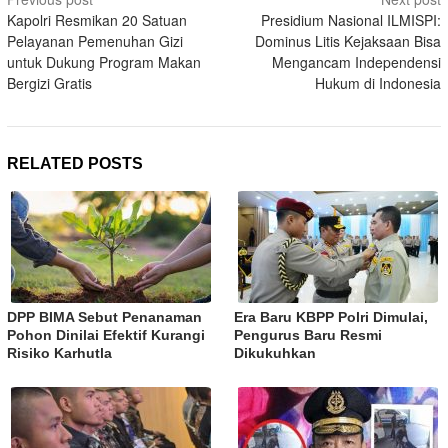
navigation
Kapolri Resmikan 20 Satuan
Presidium Nasional ILMISPI:
Pelayanan Pemenuhan Gizi
Dominus Litis Kejaksaan Bisa
untuk Dukung Program Makan
Mengancam Independensi
Bergizi Gratis
Hukum di Indonesia
RELATED POSTS
DPP BIMA Sebut Penanaman
Era Baru KBPP Polri Dimulai,
Pohon Dinilai Efektif Kurangi
Pengurus Baru Resmi
Risiko Karhutla
Dikukuhkan