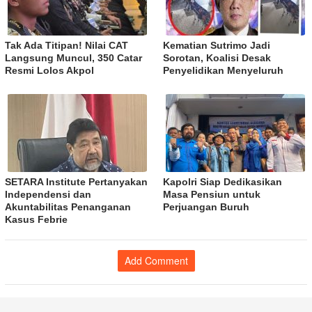
Tak Ada Titipan! Nilai CAT
Kematian Sutrimo Jadi
Langsung Muncul, 350 Catar
Sorotan, Koalisi Desak
Resmi Lolos Akpol
Penyelidikan Menyeluruh
SETARA Institute Pertanyakan
Kapolri Siap Dedikasikan
Independensi dan
Masa Pensiun untuk
Akuntabilitas Penanganan
Perjuangan Buruh
Kasus Febrie
Add Comment