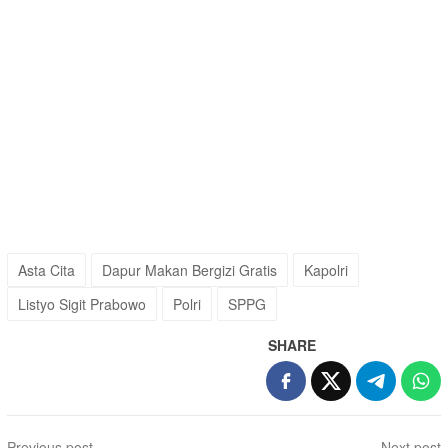
Asta Cita
Dapur Makan Bergizi Gratis
Kapolri
Listyo Sigit Prabowo
Polri
SPPG
SHARE
Post
Previous post
Next post