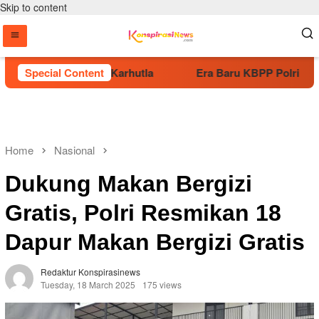
Skip to content
f Kurangi Risiko Karhutla
Special Content
Era Baru KBPP Polri Dimulai
Home
Nasional
Dukung Makan Bergizi
Gratis, Polri Resmikan 18
Dapur Makan Bergizi Gratis
Redaktur Konspirasinews
Tuesday, 18 March 2025
175 views