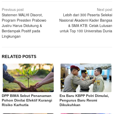
Post
Previous post
Next post
navigation
Statemen WALHI Disorot,
Lebih dari 300 Peserta Seleksi
Program Presiden Prabowo
Nasional Akademi Kader Bangsa
Justru Harus Didukung &
& SMA KTB: Cetak Lulusan
Berdampak Positif pada
untuk Top 100 Universitas Dunia
Lingkungan
RELATED POSTS
DPP BIMA Sebut Penanaman
Era Baru KBPP Polri Dimulai,
Pohon Dinilai Efektif Kurangi
Pengurus Baru Resmi
Risiko Karhutla
Dikukuhkan