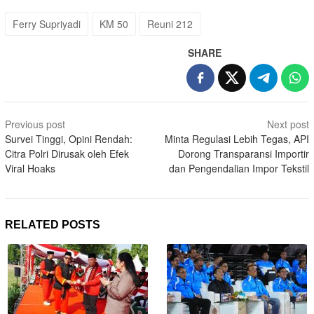
Ferry Supriyadi
KM 50
Reuni 212
SHARE
Post
Previous post
Next post
navigation
Survei Tinggi, Opini Rendah:
Minta Regulasi Lebih Tegas, API
Citra Polri Dirusak oleh Efek
Dorong Transparansi Importir
Viral Hoaks
dan Pengendalian Impor Tekstil
RELATED POSTS