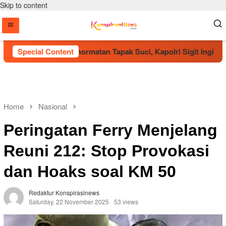
Skip to content
ah Anggota Kehormatan Tapak Suci, Kapolri Sigit Ingin Perer
Special Content
Home
Nasional
Peringatan Ferry Menjelang
Reuni 212: Stop Provokasi
dan Hoaks soal KM 50
Redaktur Konspirasinews
Saturday, 22 November 2025
53 views