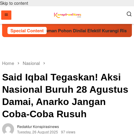
Skip to content
A Sebut Penanaman Pohon Dinilai Efektif Kurangi Risiko Karh
Special Content
Home
Nasional
Said Iqbal Tegaskan! Aksi
Nasional Buruh 28 Agustus
Damai, Anarko Jangan
Coba-Coba Rusuh
Redaktur Konspirasinews
Tuesday, 26 August 2025
97 views