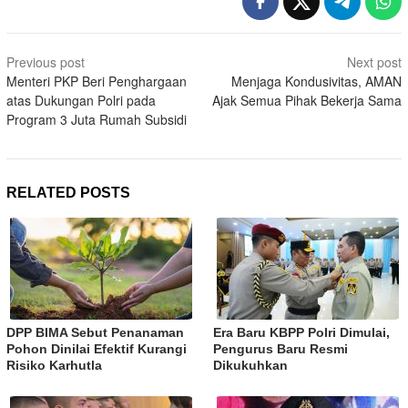
Post
Previous post
Next post
navigation
Menteri PKP Beri Penghargaan
Menjaga Kondusivitas, AMAN
atas Dukungan Polri pada
Ajak Semua Pihak Bekerja Sama
Program 3 Juta Rumah Subsidi
RELATED POSTS
DPP BIMA Sebut Penanaman
Era Baru KBPP Polri Dimulai,
Pohon Dinilai Efektif Kurangi
Pengurus Baru Resmi
Risiko Karhutla
Dikukuhkan