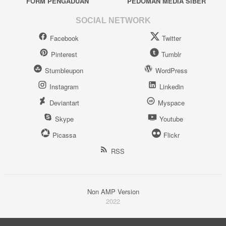
FORM PENGADUAN
PEDOMAN MEDIA SIBER
SOCIAL NETWORK
Facebook
Twitter
Pinterest
Tumblr
Stumbleupon
WordPress
Instagram
Linkedin
Deviantart
Myspace
Skype
Youtube
Picassa
Flickr
RSS
Non AMP Version
2022