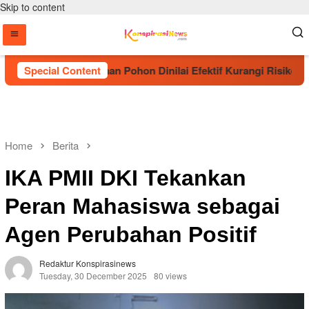
Skip to content
 Sebut Penanaman Pohon Dinilai Efektif Kurangi Risiko Karhut
Special Content
Home
Berita
IKA PMII DKI Tekankan
Peran Mahasiswa sebagai
Agen Perubahan Positif
Redaktur Konspirasinews
Tuesday, 30 December 2025
80 views