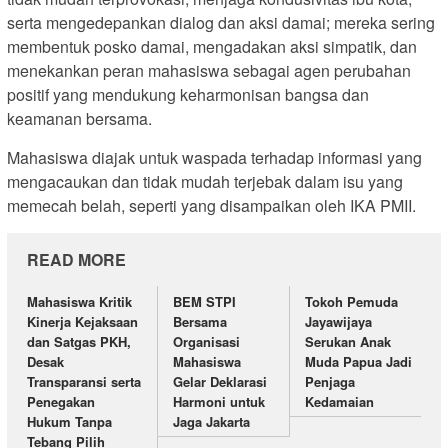
serta mengedepankan dialog dan aksi damai; mereka sering
membentuk posko damai, mengadakan aksi simpatik, dan
menekankan peran mahasiswa sebagai agen perubahan
positif yang mendukung keharmonisan bangsa dan
keamanan bersama.
Mahasiswa diajak untuk waspada terhadap informasi yang
mengacaukan dan tidak mudah terjebak dalam isu yang
memecah belah, seperti yang disampaikan oleh IKA PMII.
READ MORE
Mahasiswa Kritik
BEM STPI
Tokoh Pemuda
Kinerja Kejaksaan
Bersama
Jayawijaya
dan Satgas PKH,
Organisasi
Serukan Anak
Desak
Mahasiswa
Muda Papua Jadi
Transparansi serta
Gelar Deklarasi
Penjaga
Penegakan
Harmoni untuk
Kedamaian
Hukum Tanpa
Jaga Jakarta
Tebang Pilih