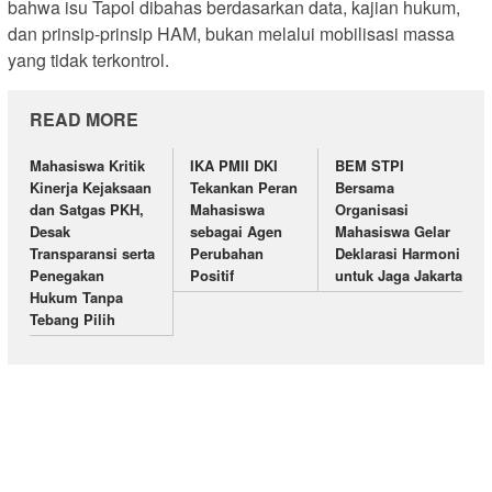
bahwa isu Tapol dibahas berdasarkan data, kajian hukum,
dan prinsip-prinsip HAM, bukan melalui mobilisasi massa
yang tidak terkontrol.
READ MORE
Mahasiswa Kritik
IKA PMII DKI
BEM STPI
Kinerja Kejaksaan
Tekankan Peran
Bersama
dan Satgas PKH,
Mahasiswa
Organisasi
Desak
sebagai Agen
Mahasiswa Gelar
Transparansi serta
Perubahan
Deklarasi Harmoni
Penegakan
Positif
untuk Jaga Jakarta
Hukum Tanpa
Tebang Pilih