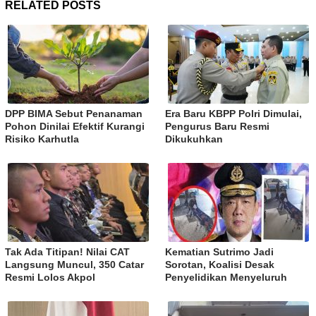
RELATED POSTS
DPP BIMA Sebut Penanaman
Era Baru KBPP Polri Dimulai,
Pohon Dinilai Efektif Kurangi
Pengurus Baru Resmi
Risiko Karhutla
Dikukuhkan
Tak Ada Titipan! Nilai CAT
Kematian Sutrimo Jadi
Langsung Muncul, 350 Catar
Sorotan, Koalisi Desak
Resmi Lolos Akpol
Penyelidikan Menyeluruh