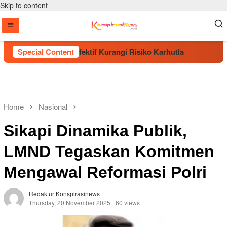
Skip to content
ohon Dinilai Efektif Kurangi Risiko Karhutla
Special Content
Era Baru
Home
Nasional
Sikapi Dinamika Publik,
LMND Tegaskan Komitmen
Mengawal Reformasi Polri
Redaktur Konspirasinews
Thursday, 20 November 2025
60 views