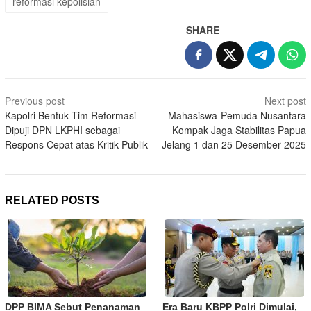
reformasi kepolisian
SHARE
Post
Previous post
Next post
navigation
Kapolri Bentuk Tim Reformasi
Mahasiswa-Pemuda Nusantara
Dipuji DPN LKPHI sebagai
Kompak Jaga Stabilitas Papua
Respons Cepat atas Kritik Publik
Jelang 1 dan 25 Desember 2025
RELATED POSTS
DPP BIMA Sebut Penanaman
Era Baru KBPP Polri Dimulai,