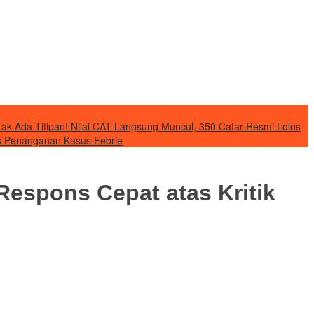
Tak Ada Titipan! Nilai CAT Langsung Muncul, 350 Catar Resmi Lolos
as Penanganan Kasus Febrie
Respons Cepat atas Kritik