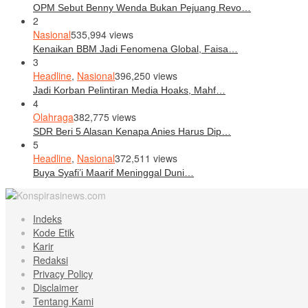
OPM Sebut Benny Wenda Bukan Pejuang Revo…
2
Nasional
535,994 views
Kenaikan BBM Jadi Fenomena Global, Faisa…
3
Headline
,
Nasional
396,250 views
Jadi Korban Pelintiran Media Hoaks, Mahf…
4
Olahraga
382,775 views
SDR Beri 5 Alasan Kenapa Anies Harus Dip…
5
Headline
,
Nasional
372,511 views
Buya Syafi’i Maarif Meninggal Duni…
Indeks
Kode Etik
Karir
Redaksi
Privacy Policy
Disclaimer
Tentang Kami