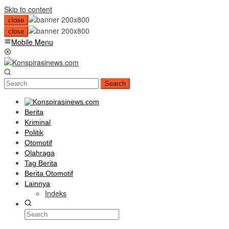
Skip to content
close
close
Mobile Menu
Search
Berita
Kriminal
Politik
Otomotif
Olahraga
Tag Berita
Berita Otomotif
Lainnya
Indeks