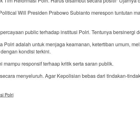
 Tim Reformasi Polri. Harus disambut secara positif” Ujarnya
litical Will Presiden Prabowo Subianto merespon tuntutan mas
cayaan public terhadap institusi Polri. Tentunya bersinergi d
 Polri adalah untuk menjaga keamanan, ketertiban umum, mel
dengan kondisi terkini.
mampu responsif terhaap kritik serta saran publik.
l secara menyeluruh. Agar Kepolisian bebas dari tindakan-tind
i Polri