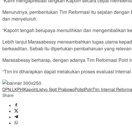
“Kami mengapresiasi langkah Kapolri secara cepat membentuk
Menurutnya, pembentukan Tim Reformasi itu sejalan dengan Po
dan menyeluruh.
“Kapolri tengah berupaya memulihkan dan mengembalikan keper
Lebih lanjut Marasabessy meneambahkan tugas utama kepada
berkeadilan. Sebab itu diperlukan pembaharuan yang relevan 
Marasabessy berharap, dengan adanya Tim Reformasi Polri ini 
“Tim ini diharapkan dapat melakukan proses evaluasi interna
DPN LKPHI
Kapolri
Listyo Sigit Prabowo
Polisi
Polri
Tim Internal Reformas
Share