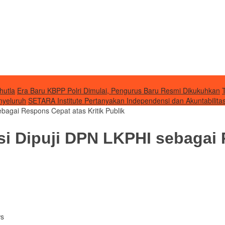
hutla
Era Baru KBPP Polri Dimulai, Pengurus Baru Resmi Dikukuhkan
nyeluruh
SETARA Institute Pertanyakan Independensi dan Akuntabilit
bagai Respons Cepat atas Kritik Publik
i Dipuji DPN LKPHI sebagai 
ws