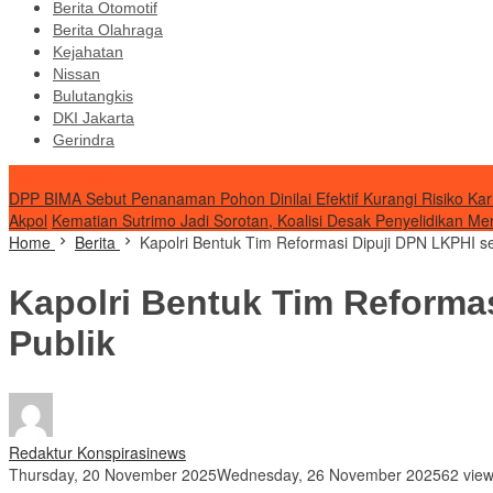
Berita Otomotif
Berita Olahraga
Kejahatan
Nissan
Bulutangkis
DKI Jakarta
Gerindra
Special Content
DPP BIMA Sebut Penanaman Pohon Dinilai Efektif Kurangi Risiko Kar
Akpol
Kematian Sutrimo Jadi Sorotan, Koalisi Desak Penyelidikan Me
Home
Berita
Kapolri Bentuk Tim Reformasi Dipuji DPN LKPHI se
Kapolri Bentuk Tim Reformas
Publik
Redaktur Konspirasinews
Thursday, 20 November 2025
Wednesday, 26 November 2025
62 vie