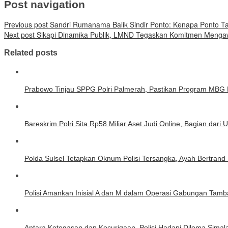
Post navigation
Previous post
Sandri Rumanama Balik Sindir Ponto: Kenapa Ponto Tak
Next post
Sikapi Dinamika Publik, LMND Tegaskan Komitmen Mengawa
Related posts
Prabowo Tinjau SPPG Polri Palmerah, Pastikan Program MBG Be
Bareskrim Polri Sita Rp58 Miliar Aset Judi Online, Bagian dari
Polda Sulsel Tetapkan Oknum Polisi Tersangka, Ayah Bertrand B
Polisi Amankan Inisial A dan M dalam Operasi Gabungan Tamba
Antara Ketegasan dan Kecurigaan, Polisi Hadapi Dilema Sima