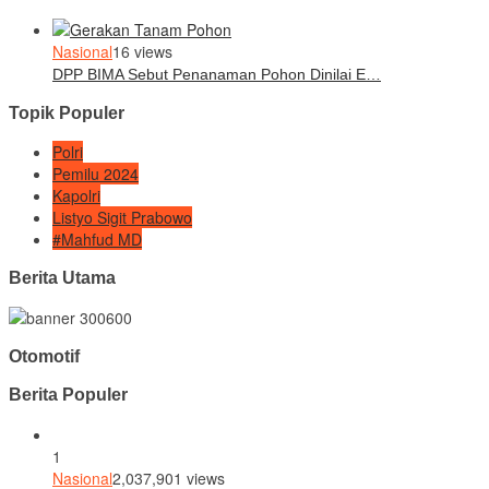
Nasional
16 views
DPP BIMA Sebut Penanaman Pohon Dinilai E…
Topik Populer
Polri
Pemilu 2024
Kapolri
Listyo Sigit Prabowo
#Mahfud MD
Berita Utama
Otomotif
Berita Populer
1
Nasional
2,037,901 views