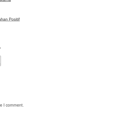
han Positif
*
me I comment.