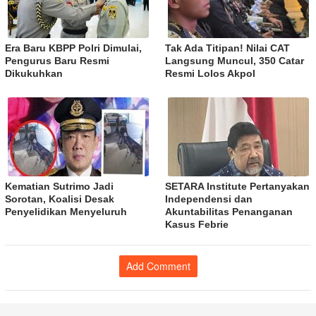
Era Baru KBPP Polri Dimulai,
Tak Ada Titipan! Nilai CAT
Pengurus Baru Resmi
Langsung Muncul, 350 Catar
Dikukuhkan
Resmi Lolos Akpol
Kematian Sutrimo Jadi
SETARA Institute Pertanyakan
Sorotan, Koalisi Desak
Independensi dan
Penyelidikan Menyeluruh
Akuntabilitas Penanganan
Kasus Febrie
Add Comment