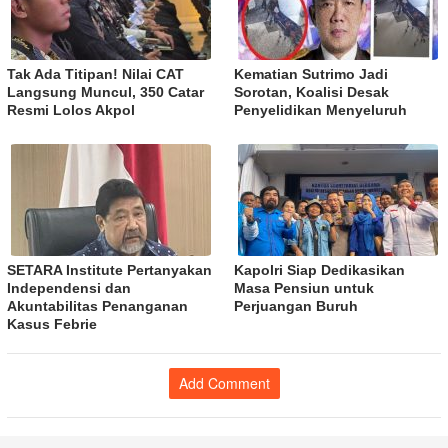
Tak Ada Titipan! Nilai CAT
Kematian Sutrimo Jadi
Langsung Muncul, 350 Catar
Sorotan, Koalisi Desak
Resmi Lolos Akpol
Penyelidikan Menyeluruh
SETARA Institute Pertanyakan
Kapolri Siap Dedikasikan
Independensi dan
Masa Pensiun untuk
Akuntabilitas Penanganan
Perjuangan Buruh
Kasus Febrie
Add Comment