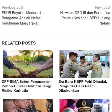
Post
Previous post
Next post
navigation
FKUB Boyolali: Moderasi
Hiswana DPD III dan Pertamina
Beragama Adalah Nafas
Pantau Kesiapan SPBU Jelang
Kerukunan Masyarakat
Nataru
RELATED POSTS
DPP BIMA Sebut Penanaman
Era Baru KBPP Polri Dimulai,
Pohon Dinilai Efektif Kurangi
Pengurus Baru Resmi
Risiko Karhutla
Dikukuhkan