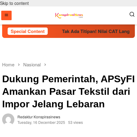
Skip to content
esmi Dikukuhkan
Special Content
Tak Ada Titipan! Nilai CAT Langsung M
Home
Nasional
Dukung Pemerintah, APSyFI
Amankan Pasar Tekstil dari
Impor Jelang Lebaran
Redaktur Konspirasinews
Tuesday, 16 December 2025
53 views