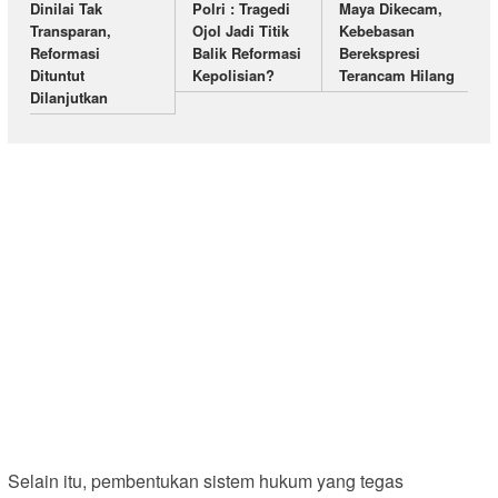
Dinilai Tak
Polri : Tragedi
Maya Dikecam,
Transparan,
Ojol Jadi Titik
Kebebasan
Reformasi
Balik Reformasi
Berekspresi
Dituntut
Kepolisian?
Terancam Hilang
Dilanjutkan
Selain itu, pembentukan sistem hukum yang tegas