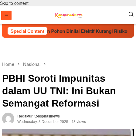
Skip to content
but Penanaman Pohon Dinilai Efektif Kurangi Risiko Karhutla
Special Content
Home
Nasional
PBHI Soroti Impunitas
dalam UU TNI: Ini Bukan
Semangat Reformasi
Redaktur Konspirasinews
Wednesday, 3 December 2025
48 views