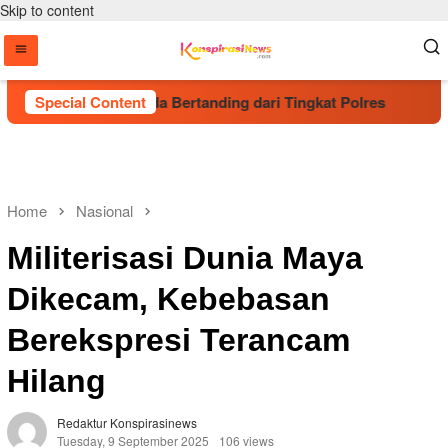
Skip to content
ng Talenta Muda Bertanding dari Tingkat Polres
Special Content
Kapolri
Home
Nasional
Militerisasi Dunia Maya
Dikecam, Kebebasan
Berekspresi Terancam
Hilang
Redaktur Konspirasinews
Tuesday, 9 September 2025
106 views