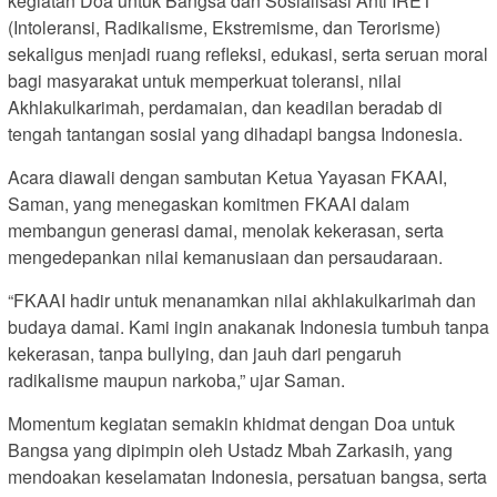
kegiatan Doa untuk Bangsa dan Sosialisasi Anti IRET
(Intoleransi, Radikalisme, Ekstremisme, dan Terorisme)
sekaligus menjadi ruang refleksi, edukasi, serta seruan moral
bagi masyarakat untuk memperkuat toleransi, nilai
Akhlakulkarimah, perdamaian, dan keadilan beradab di
tengah tantangan sosial yang dihadapi bangsa Indonesia.
Acara diawali dengan sambutan Ketua Yayasan FKAAI,
Saman, yang menegaskan komitmen FKAAI dalam
membangun generasi damai, menolak kekerasan, serta
mengedepankan nilai kemanusiaan dan persaudaraan.
“FKAAI hadir untuk menanamkan nilai akhlakulkarimah dan
budaya damai. Kami ingin anakanak Indonesia tumbuh tanpa
kekerasan, tanpa bullying, dan jauh dari pengaruh
radikalisme maupun narkoba,” ujar Saman.
Momentum kegiatan semakin khidmat dengan Doa untuk
Bangsa yang dipimpin oleh Ustadz Mbah Zarkasih, yang
mendoakan keselamatan Indonesia, persatuan bangsa, serta