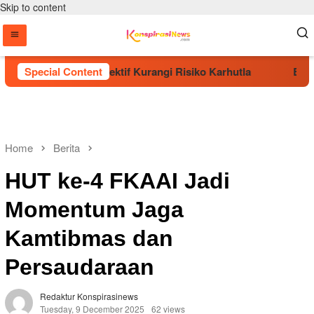
Skip to content
hon Dinilai Efektif Kurangi Risiko Karhutla
Special Content
Era Baru 
Home
Berita
HUT ke-4 FKAAI Jadi
Momentum Jaga
Kamtibmas dan
Persaudaraan
Redaktur Konspirasinews
Tuesday, 9 December 2025
62 views