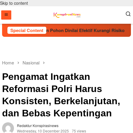
Skip to content
but Penanaman Pohon Dinilai Efektif Kurangi Risiko Karhutla
Special Content
Home
Nasional
Pengamat Ingatkan
Reformasi Polri Harus
Konsisten, Berkelanjutan,
dan Bebas Kepentingan
Redaktur Konspirasinews
Wednesday, 10 December 2025
75 views