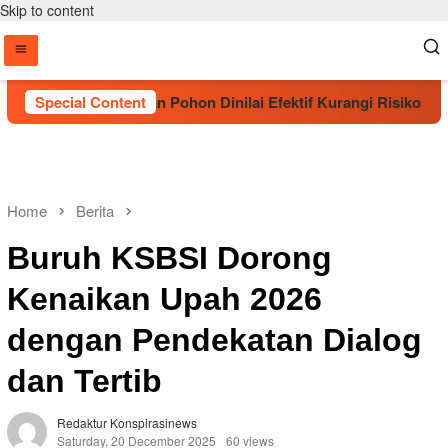
Skip to content
Sebut Penanaman Pohon Dinilai Efektif Kurangi Risiko Karhutl
Special Content
Home
Berita
Buruh KSBSI Dorong
Kenaikan Upah 2026
dengan Pendekatan Dialog
dan Tertib
Redaktur Konspirasinews
Saturday, 20 December 2025
60 views