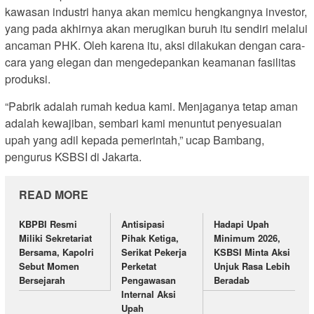
kawasan industri hanya akan memicu hengkangnya investor,
yang pada akhirnya akan merugikan buruh itu sendiri melalui
ancaman PHK. Oleh karena itu, aksi dilakukan dengan cara-
cara yang elegan dan mengedepankan keamanan fasilitas
produksi.
“Pabrik adalah rumah kedua kami. Menjaganya tetap aman
adalah kewajiban, sembari kami menuntut penyesuaian
upah yang adil kepada pemerintah,” ucap Bambang,
pengurus KSBSI di Jakarta.
READ MORE
KBPBI Resmi
Antisipasi
Hadapi Upah
Miliki Sekretariat
Pihak Ketiga,
Minimum 2026,
Bersama, Kapolri
Serikat Pekerja
KSBSI Minta Aksi
Sebut Momen
Perketat
Unjuk Rasa Lebih
Bersejarah
Pengawasan
Beradab
Internal Aksi
Upah