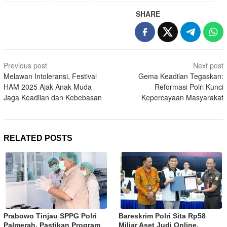
SHARE
Post
Previous post
Next post
navigation
Melawan Intoleransi, Festival
Gema Keadilan Tegaskan:
HAM 2025 Ajak Anak Muda
Reformasi Polri Kunci
Jaga Keadilan dan Kebebasan
Kepercayaan Masyarakat
RELATED POSTS
Prabowo Tinjau SPPG Polri
Bareskrim Polri Sita Rp58
Palmerah, Pastikan Program
Miliar Aset Judi Online,