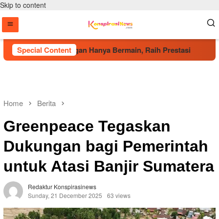
Skip to content
a, Wakapolri: Jangan Hanya Bermain, Raih Prestasi
Special Content
DPP 
Home
Berita
Greenpeace Tegaskan
Dukungan bagi Pemerintah
untuk Atasi Banjir Sumatera
Redaktur Konspirasinews
Sunday, 21 December 2025
63 views