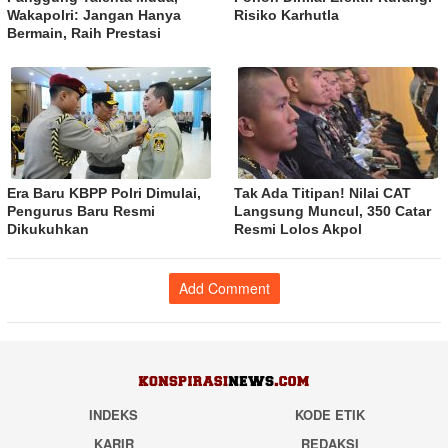
Wakapolri: Jangan Hanya
Risiko Karhutla
Bermain, Raih Prestasi
Era Baru KBPP Polri Dimulai,
Tak Ada Titipan! Nilai CAT
Pengurus Baru Resmi
Langsung Muncul, 350 Catar
Dikukuhkan
Resmi Lolos Akpol
Add Comment
INDEKS
KODE ETIK
KARIR
REDAKSI