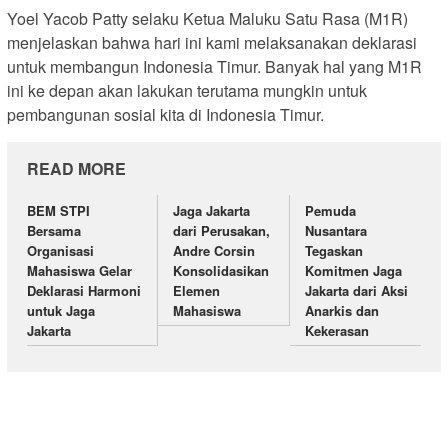
Yoel Yacob Patty selaku Ketua Maluku Satu Rasa (M1R)
menjelaskan bahwa hari ini kami melaksanakan deklarasi
untuk membangun Indonesia Timur. Banyak hal yang M1R
ini ke depan akan lakukan terutama mungkin untuk
pembangunan sosial kita di Indonesia Timur.
READ MORE
BEM STPI
Jaga Jakarta
Pemuda
Bersama
dari Perusakan,
Nusantara
Organisasi
Andre Corsin
Tegaskan
Mahasiswa Gelar
Konsolidasikan
Komitmen Jaga
Deklarasi Harmoni
Elemen
Jakarta dari Aksi
untuk Jaga
Mahasiswa
Anarkis dan
Jakarta
Kekerasan