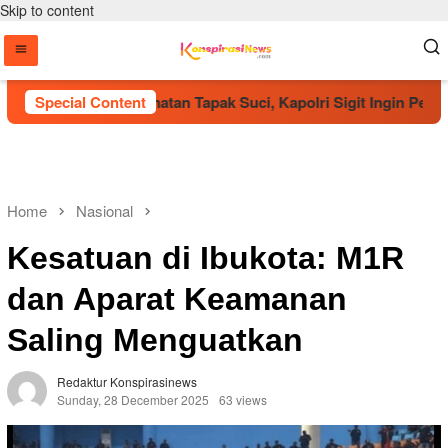
Skip to content
Anggota Kehormatan Tapak Suci, Kapolri Sigit Ingin Pererat S
Special Content
Home
Nasional
Kesatuan di Ibukota: M1R
dan Aparat Keamanan
Saling Menguatkan
Redaktur Konspirasinews
Sunday, 28 December 2025
63 views