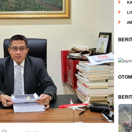
KA
LI
#
BERI
OTOM
BERI