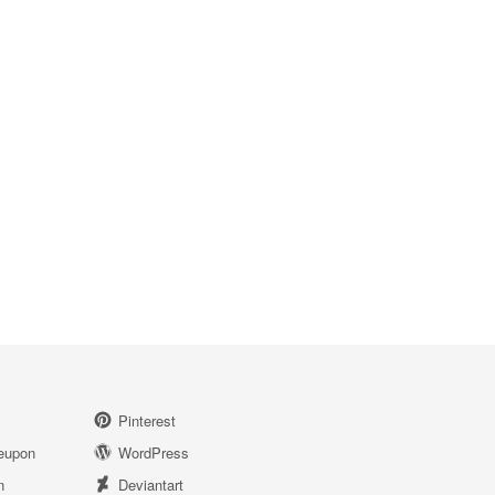
Pinterest
eupon
WordPress
n
Deviantart