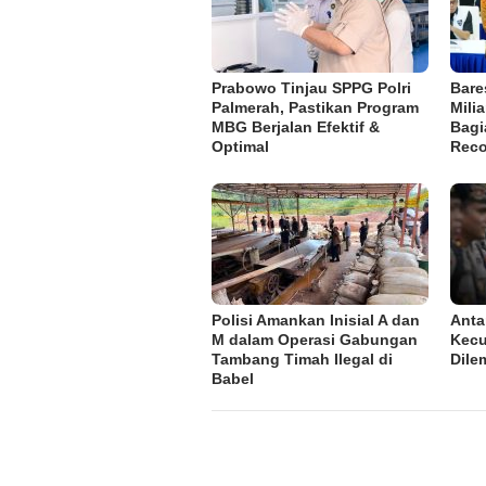
Prabowo Tinjau SPPG Polri
Bare
Palmerah, Pastikan Program
Mili
MBG Berjalan Efektif &
Bagi
Optimal
Reco
Polisi Amankan Inisial A dan
Anta
M dalam Operasi Gabungan
Kecu
Tambang Timah Ilegal di
Dile
Babel