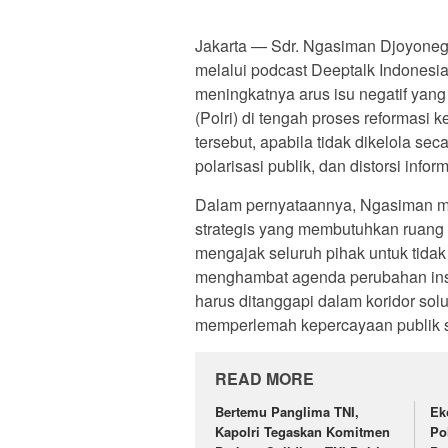
Jakarta — Sdr. Ngasiman Djoyonego
melalui podcast Deeptalk Indones
meningkatnya arus isu negatif yan
(Polri) di tengah proses reformasi 
tersebut, apabila tidak dikelola se
polarisasi publik, dan distorsi inform
Dalam pernyataannya, Ngasiman m
strategis yang membutuhkan ruang dis
mengajak seluruh pihak untuk tidak
menghambat agenda perubahan instit
harus ditanggapi dalam koridor sol
memperlemah kepercayaan publik se
READ MORE
Bertemu Panglima TNI,
Ek
Kapolri Tegaskan Komitmen
Po