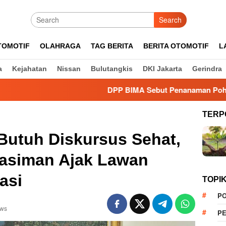
Search
TOMOTIF
OLAHRAGA
TAG BERITA
BERITA OTOMOTIF
L
a
Kejahatan
Nissan
Bulutangkis
DKI Jakarta
Gerindra
DPP BIMA Sebut Penanaman Pohon Dinilai Efek
TERP
 Butuh Diskursus Sehat,
gasiman Ajak Lawan
asi
TOPI
PO
ews
PE