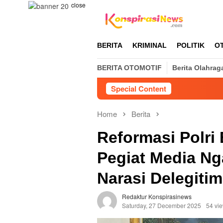
Skip
close
to
content
BERITA
KRIMINAL
POLITIK
O
BERITA OTOMOTIF
Berita Olahrag
Special Content
Home
Berita
Reformasi Polri
Pegiat Media N
Narasi Delegitim
Redaktur Konspirasinews
Saturday, 27 December 2025
54 vi