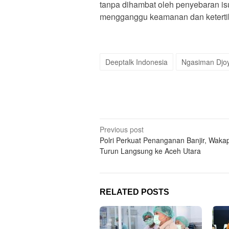
tanpa dihambat oleh penyebaran isu 
mengganggu keamanan dan keterti
Deeptalk Indonesia
Ngasiman Djo
Post
Previous post
Polri Perkuat Penanganan Banjir, Wakap
navigation
Turun Langsung ke Aceh Utara
RELATED POSTS