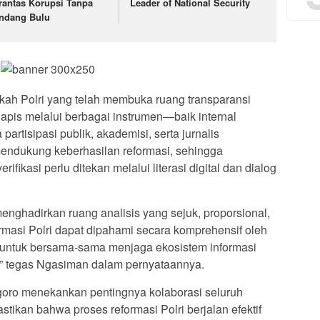
rantas Korupsi Tanpa
Leader of National Security
ndang Bulu
ah Polri yang telah membuka ruang transparansi
pis melalui berbagai instrumen—baik internal
artisipasi publik, akademisi, serta jurnalis
endukung keberhasilan reformasi, sehingga
ifikasi perlu ditekan melalui literasi digital dan dialog
nghadirkan ruang analisis yang sejuk, proporsional,
ormasi Polri dapat dipahami secara komprehensif oleh
 untuk bersama-sama menjaga ekosistem informasi
al,” tegas Ngasiman dalam pernyataannya.
egoro menekankan pentingnya kolaborasi seluruh
ikan bahwa proses reformasi Polri berjalan efektif