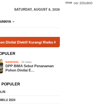
close
SATURDAY, AUGUST 8, 2026
AINNYA
tif Kurangi Risiko Karhutla
Era Baru KBPP Polri Dimu
OPULER
20 views
NASIONAL
DPP BIMA Sebut Penanaman
Pohon Dinilai E…
K POPULER
LRI
MILU 2024