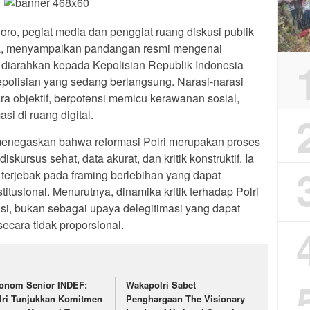
ro, pegiat media dan penggiat ruang diskusi publik
ia, menyampaikan pandangan resmi mengenai
g diarahkan kepada Kepolisian Republik Indonesia
kepolisian yang sedang berlangsung. Narasi-narasi
cara objektif, berpotensi memicu kerawanan sosial,
asi di ruang digital.
enegaskan bahwa reformasi Polri merupakan proses
kursus sehat, data akurat, dan kritik konstruktif. Ia
 terjebak pada framing berlebihan yang dapat
usional. Menurutnya, dinamika kritik terhadap Polri
usi, bukan sebagai upaya delegitimasi yang dapat
cara tidak proporsional.
onom Senior INDEF:
Wakapolri Sabet
lri Tunjukkan Komitmen
Penghargaan The Visionary