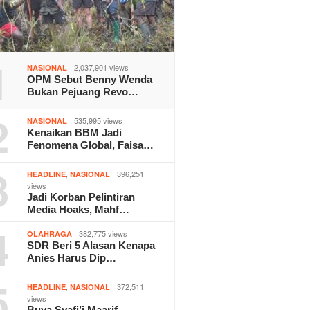
1
2,037,901 views
NASIONAL
OPM Sebut Benny Wenda
Bukan Pejuang Revo…
2
535,995 views
NASIONAL
Kenaikan BBM Jadi
Fenomena Global, Faisa…
3
,
396,251
HEADLINE
NASIONAL
views
Jadi Korban Pelintiran
Media Hoaks, Mahf…
4
382,775 views
OLAHRAGA
SDR Beri 5 Alasan Kenapa
Anies Harus Dip…
5
,
372,511
HEADLINE
NASIONAL
views
Buya Syafi’i Maarif