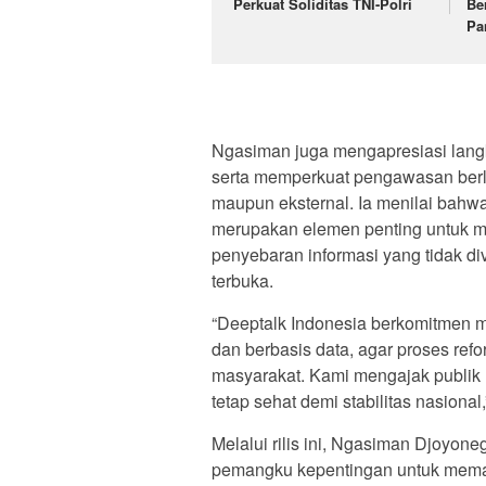
Perkuat Soliditas TNI-Polri
Be
Pa
Ngasiman juga mengapresiasi langk
serta memperkuat pengawasan berla
maupun eksternal. Ia menilai bahwa p
merupakan elemen penting untuk m
penyebaran informasi yang tidak diver
terbuka.
“Deeptalk Indonesia berkomitmen me
dan berbasis data, agar proses ref
masyarakat. Kami mengajak publik
tetap sehat demi stabilitas nasion
Melalui rilis ini, Ngasiman Djoyon
pemangku kepentingan untuk memast