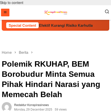
Skip to content
Pohon Dinilai Efektif Kurangi Risiko Karhutla
Special Content
Era Bar
Home
Berita
Polemik RKUHAP, BEM
Borobudur Minta Semua
Pihak Hindari Narasi yang
Memecah Belah
Redaktur Konspirasinews
Monday, 29 December 2025
59 views