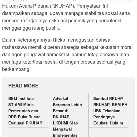
Hukum Acara Pidana (RKUHAP). Pernyataan ini
disampaikan sebagai upaya menjaga stabilitas sosial serta
mencegah terjadinya eskalasi polemik yang berpotensi
mengganggu ruang publik.
Dalam keterangannya, Ricko menegaskan bahwa
mahasiswa memiliki peran strategis sebagai kekuatan moral
dan agen pengawal demokrasi, namun tetap berkewajiban
menjaga ketertiban sosial di tengah proses aspirasi yang
berkembang.
READ MORE
BEM Institute
Advokat
Sambut RKUHP–
STIAMI Minta
Berperan Lebih
RKUHAP, BEM FH
Pemerintah dan
Besar di
UBK Tekankan
DPR Buka Ruang
RKUHAP,
Pentingnya
Evaluasi RKUHAP
LKBHMI Siap
Edukasi Hukum
Mengawal
Implementasi