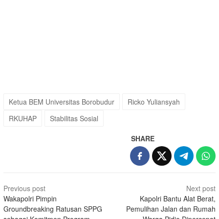
Ketua BEM Universitas Borobudur
Ricko Yuliansyah
RKUHAP
Stabilitas Sosial
SHARE
Post
Previous post
Next post
navigation
Wakapolri Pimpin
Kapolri Bantu Alat Berat,
Groundbreaking Ratusan SPPG
Pemulihan Jalan dan Rumah
sebagai Komitmen Program
Warga Pidie Dipercepat