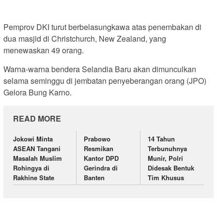
Pemprov DKI turut berbelasungkawa atas penembakan di
dua masjid di Christchurch, New Zealand, yang
menewaskan 49 orang.
Warna-warna bendera Selandia Baru akan dimunculkan
selama seminggu di jembatan penyeberangan orang (JPO)
Gelora Bung Karno.
READ MORE
Jokowi Minta
Prabowo
14 Tahun
ASEAN Tangani
Resmikan
Terbunuhnya
Masalah Muslim
Kantor DPD
Munir, Polri
Rohingya di
Gerindra di
Didesak Bentuk
Rakhine State
Banten
Tim Khusus