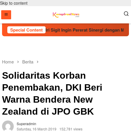
Skip to content
pak Suci, Kapolri Sigit Ingin Pererat Sinergi dengan Muhamma
Special Content
Home
Berita
Solidaritas Korban
Penembakan, DKI Beri
Warna Bendera New
Zealand di JPO GBK
Superadmin
Saturday, 16 March 2019
152,781 views