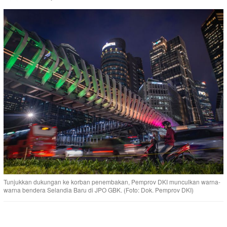
Tunjukkan dukungan ke korban penembakan, Pemprov DKI munculkan warna-
warna bendera Selandia Baru di JPO GBK. (Foto: Dok. Pemprov DKI)