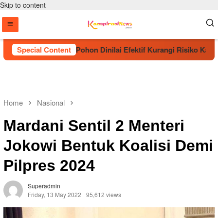
Skip to content
ut Penanaman Pohon Dinilai Efektif Kurangi Risiko Karhutla
Special Content
Home
Nasional
Mardani Sentil 2 Menteri
Jokowi Bentuk Koalisi Demi
Pilpres 2024
Superadmin
Friday, 13 May 2022
95,612 views