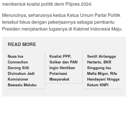
membentuk koalisi politik demi Pilpres 2024.
Menurutnya, seharusnya kedua Ketua Umum Partai Politik
tersebut fokus dengan pekerjaannya sebagai pembantu
Presiden menjalankan tugasnya di Kabinet Indonesia Maju.
READ MORE
Nusa Ina
Koalisi PPP,
Sentil Airlangga
Connection
Golkar dan PAN
Hartarto, BKR
Dorong Sitti
Ingin Hentikan
Singgung Isu
Divinubun Jadi
Polarisasi
Mafia Migor, Rifa
Komisioner
Masyarakat
Handayani Hingga
Bawaslu Maluku
Ketum KNPI