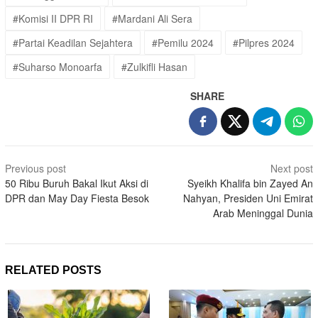
#Komisi II DPR RI
#Mardani Ali Sera
#Partai Keadilan Sejahtera
#Pemilu 2024
#Pilpres 2024
#Suharso Monoarfa
#Zulkifli Hasan
SHARE
Post
Previous post
Next post
navigation
50 Ribu Buruh Bakal Ikut Aksi di
Syeikh Khalifa bin Zayed An
DPR dan May Day Fiesta Besok
Nahyan, Presiden Uni Emirat
Arab Meninggal Dunia
RELATED POSTS