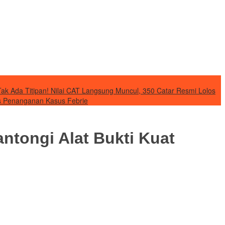
Tak Ada Titipan! Nilai CAT Langsung Muncul, 350 Catar Resmi Lolos
as Penanganan Kasus Febrie
tongi Alat Bukti Kuat