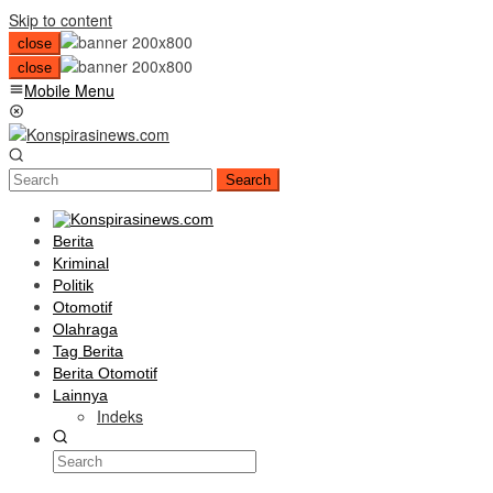
Skip to content
close
close
Mobile Menu
Search
Berita
Kriminal
Politik
Otomotif
Olahraga
Tag Berita
Berita Otomotif
Lainnya
Indeks