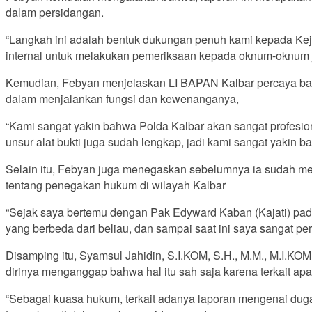
dalam persidangan.
“Langkah ini adalah bentuk dukungan penuh kami kepada Kej
internal untuk melakukan pemeriksaan kepada oknum-oknum jak
Kemudian, Febyan menjelaskan LI BAPAN Kalbar percaya bahw
dalam menjalankan fungsi dan kewenanganya,
“Kami sangat yakin bahwa Polda Kalbar akan sangat profesio
unsur alat bukti juga sudah lengkap, jadi kami sangat yakin ba
Selain itu, Febyan juga menegaskan sebelumnya ia sudah mel
tentang penegakan hukum di wilayah Kalbar
“Sejak saya bertemu dengan Pak Edyward Kaban (Kajati) pad
yang berbeda dari beliau, dan sampai saat ini saya sangat 
Disamping itu, Syamsul Jahidin, S.I.KOM, S.H., M.M., M.I.
dirinya menganggap bahwa hal itu sah saja karena terkait apa
“Sebagai kuasa hukum, terkait adanya laporan mengenai duga