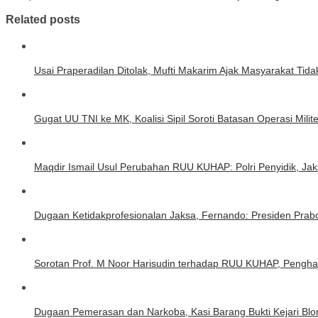
Related posts
Usai Praperadilan Ditolak, Mufti Makarim Ajak Masyarakat Ti
Gugat UU TNI ke MK, Koalisi Sipil Soroti Batasan Operasi Milit
Maqdir Ismail Usul Perubahan RUU KUHAP: Polri Penyidik, Ja
Dugaan Ketidakprofesionalan Jaksa, Fernando: Presiden Prab
Sorotan Prof. M Noor Harisudin terhadap RUU KUHAP, Pengh
Dugaan Pemerasan dan Narkoba, Kasi Barang Bukti Kejari Blo