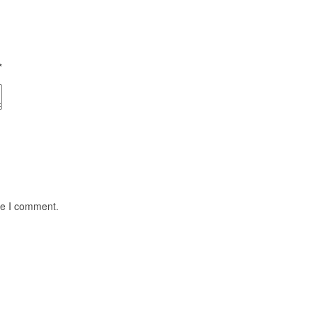
*
me I comment.