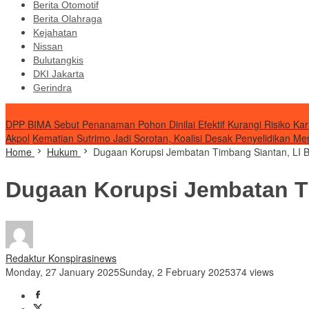
Berita Otomotif
Berita Olahraga
Kejahatan
Nissan
Bulutangkis
DKI Jakarta
Gerindra
Special Content
DPP BIMA Sebut Penanaman Pohon Dinilai Efektif Kurangi Risiko Kar
Akpol
Kematian Sutrimo Jadi Sorotan, Koalisi Desak Penyelidikan Me
Home
Hukum
Dugaan Korupsi Jembatan Timbang Siantan, LI B
Dugaan Korupsi Jembatan Ti
Redaktur Konspirasinews
Monday, 27 January 2025
Sunday, 2 February 2025
374 views