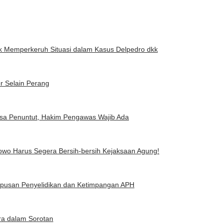
dak Memperkeruh Situasi dalam Kasus Delpedro dkk
er Selain Perang
ksa Penuntut, Hakim Pengawas Wajib Ada
owo Harus Segera Bersih-bersih Kejaksaan Agung!
apusan Penyelidikan dan Ketimpangan APH
ra dalam Sorotan