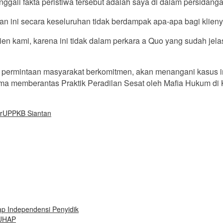
li fakta peristiwa tersebut adalah saya di dalam persidangan 
 ini secara keseluruhan tidak berdampak apa-apa bagi klienya
klien kami, karena ini tidak dalam perkara a Quo yang sudah je
ermintaan masyarakat berkomitmen, akan menangani kasus ini 
ma memberantas Praktik Peradilan Sesat oleh Mafia Hukum di 
r
UPPKB Siantan
 Independensi Penyidik
KUHAP