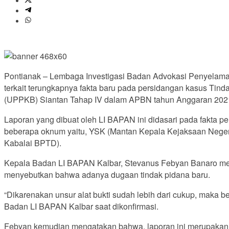
Pontianak – Lembaga Investigasi Badan Advokasi Penyelamat
terkait terungkapnya fakta baru pada persidangan kasus Tin
(UPPKB) Siantan Tahap IV dalam APBN tahun Anggaran 202
Laporan yang dibuat oleh LI BAPAN ini didasari pada fakta 
beberapa oknum yaitu, YSK (Mantan Kepala Kejaksaan Negeri P
Kabalai BPTD).
Kepala Badan LI BAPAN Kalbar, Stevanus Febyan Banaro mengat
menyebutkan bahwa adanya dugaan tindak pidana baru.
“Dikarenakan unsur alat bukti sudah lebih dari cukup, mak
Badan LI BAPAN Kalbar saat dikonfirmasi.
Febyan kemudian mengatakan bahwa, laporan ini merupakan 