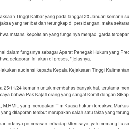
aksaan Tinggi Kalbar yang pada tanggal 20 Januari kemarin 
sa yang terlibat dan terungkap di persidangan, maka sekarang
a instansi kepolisian yang fungsinya menjadi garda terdepan
nal dalam fungsinya sebagai Aparat Penegak Hukum yang Predik
hwa pelaporan ini akan di proses, ” jelasnya.
akukan audiensi kepada Kepala Kejaksaan Tinggi Kalimantan Ba
a 25/11/24 kemarin untuk membahas banyak hal, terutama men
percaya bahwa Pak Kajati orang yang sangat Komit dengan Sika
KOM., M.HMIL yang merupakan Tim Kuasa hukum terdakwa Markus
 yang dilaporan tersbut merupakan salah satu fakta yang terun
an adanya pemerasan terhadap klien saya, yah memang itu sah-