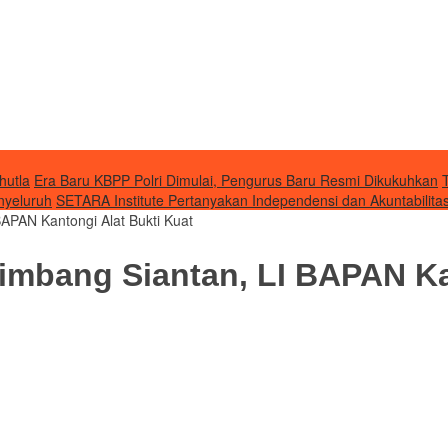
hutla
Era Baru KBPP Polri Dimulai, Pengurus Baru Resmi Dikukuhkan
nyeluruh
SETARA Institute Pertanyakan Independensi dan Akuntabilit
APAN Kantongi Alat Bukti Kuat
mbang Siantan, LI BAPAN Kan