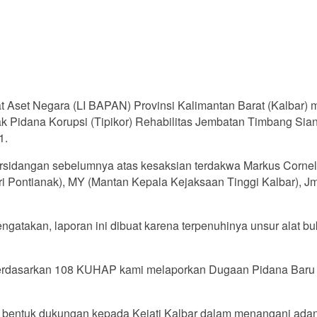
 Aset Negara (LI BAPAN) Provinsi Kalimantan Barat (Kalbar) 
dak Pidana Korupsi (Tipikor) Rehabilitas Jembatan Timbang S
1.
persidangan sebelumnya atas kesaksian terdakwa Markus Corne
ontianak), MY (Mantan Kepala Kejaksaan Tinggi Kalbar), Jm (P
akan, laporan ini dibuat karena terpenuhinya unsur alat bukt
a berdasarkan 108 KUHAP kami melaporkan Dugaan Pidana Baru y
bentuk dukungan kepada Kejati Kalbar dalam menangani adan