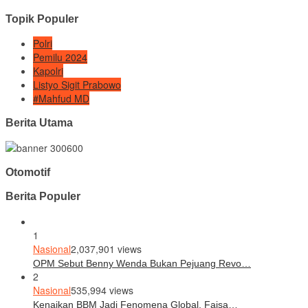
Topik Populer
Polri
Pemilu 2024
Kapolri
Listyo Sigit Prabowo
#Mahfud MD
Berita Utama
Otomotif
Berita Populer
1
Nasional
2,037,901 views
OPM Sebut Benny Wenda Bukan Pejuang Revo…
2
Nasional
535,994 views
Kenaikan BBM Jadi Fenomena Global, Faisa…