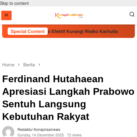
Skip to content
 Pohon Dinilai Efektif Kurangi Risiko Karhutla
Special Content
Era B
Home
Berita
Ferdinand Hutahaean
Apresiasi Langkah Prabowo
Sentuh Langsung
Kebutuhan Rakyat
Redaktur Konspirasinews
Sunday, 14 December 2025
72 views