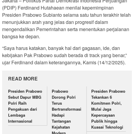
Jakarta – Politikus Partai Demokrasi Indonesia Perjuangan
(PDIP) Ferdinand Hutahaean menilai kepemimpinan
Presiden Prabowo Subianto selama satu tahun terakhir telah
menunjukkan arah yang jelas dan progresif dalam
mengendalikan Pemerintahan serta menentukan perjalanan
bangsa ke depan.
“Saya harus katakan, banyak hal dari gagasan, ide, dan
kebijakan Pak Prabowo sudah berada di track yang benar,”
ujar Ferdinand dalam keterangannya, Kamis (14/12/2025).
READ MORE
Presiden Prabowo
Prabowo
Presiden Prabowo
Sebut Dapur MBG
Dorong Polri
Tekankan 6
Polri Raih
Terus
Komitmen Polri,
Pengakuan dari
Bertransformasi
Mulai Jaga
Lembaga
Hadapi
Kepercayaan
Internasional
Tantangan
Publik hingga
Kejahatan
Kuasai Teknologi
Modern