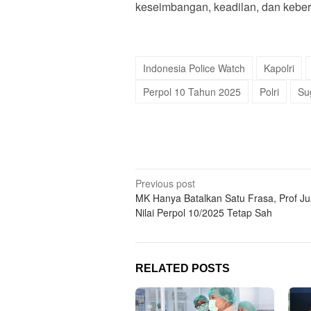
keseimbangan, keadilan, dan kebe
Indonesia Police Watch
Kapolri
Perpol 10 Tahun 2025
Polri
Su
Post
Previous post
MK Hanya Batalkan Satu Frasa, Prof J
navigation
Nilai Perpol 10/2025 Tetap Sah
RELATED POSTS