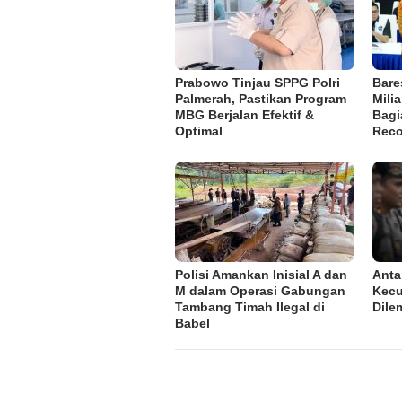
Prabowo Tinjau SPPG Polri
Bare
Palmerah, Pastikan Program
Mili
MBG Berjalan Efektif &
Bagi
Optimal
Reco
Polisi Amankan Inisial A dan
Anta
M dalam Operasi Gabungan
Kecu
Tambang Timah Ilegal di
Dile
Babel