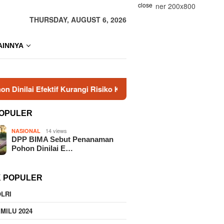
close
THURSDAY, AUGUST 6, 2026
AINNYA
f Kurangi Risiko Karhutla
Era Baru KBPP Polri Dimula
OPULER
14 views
NASIONAL
DPP BIMA Sebut Penanaman
Pohon Dinilai E…
K POPULER
LRI
MILU 2024