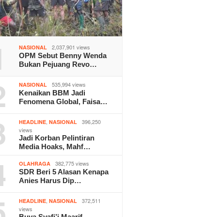
1
2,037,901 views
NASIONAL
OPM Sebut Benny Wenda
Bukan Pejuang Revo…
2
535,994 views
NASIONAL
Kenaikan BBM Jadi
Fenomena Global, Faisa…
3
,
396,250
HEADLINE
NASIONAL
views
Jadi Korban Pelintiran
Media Hoaks, Mahf…
4
382,775 views
OLAHRAGA
SDR Beri 5 Alasan Kenapa
Anies Harus Dip…
5
,
372,511
HEADLINE
NASIONAL
views
Buya Syafi’i Maarif