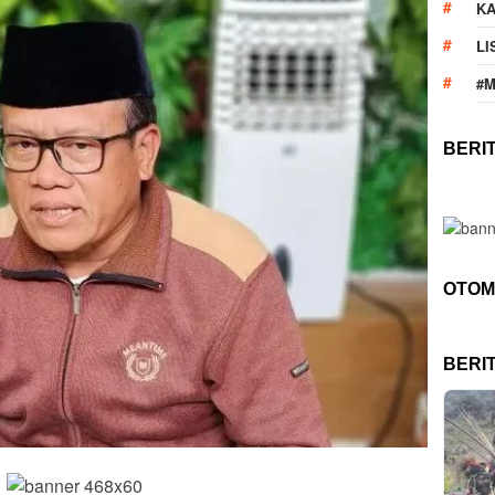
KA
LI
#
BERI
OTOM
BERI