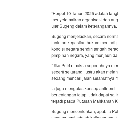
“Perpol 10 Tahun 2025 adalah lang
menyelamatkan organisasi dan angg
ujar Sugeng dalam keterangannya, h
Sugeng menjelaskan, secara normatif
tuntutan kepastian hukum menjadi pr
kondisi negara sendiri tengah bera
pimpinan negara, yang menjauh dar
“Jika Polri dipaksa sepenuhnya me
seperti sekarang, justru akan mela
sedang mencari jalan selamatnya m
Ia juga mengulas konsep antinomi 
bertentangan tetapi tidak dapat sa
terjadi pasca Putusan Mahkamah Ko
Sugeng mencontohkan, apabila Polr
yang muncul adalah ketimpangan 