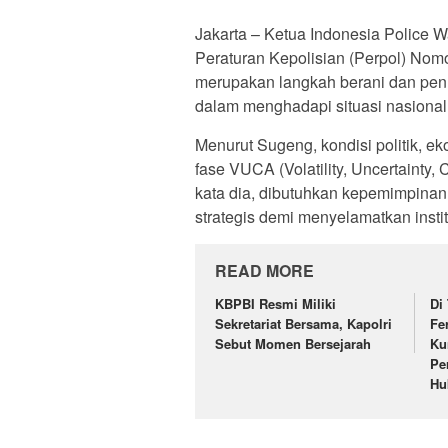
Jakarta – Ketua Indonesia Police 
Peraturan Kepolisian (Perpol) Nom
merupakan langkah berani dan penuh
dalam menghadapi situasi nasional
Menurut Sugeng, kondisi politik, ek
fase VUCA (Volatility, Uncertainty,
kata dia, dibutuhkan kepemimpinan
strategis demi menyelamatkan insti
READ MORE
KBPBI Resmi Miliki
Di
Sekretariat Bersama, Kapolri
Fe
Sebut Momen Bersejarah
Ku
Pe
Hu