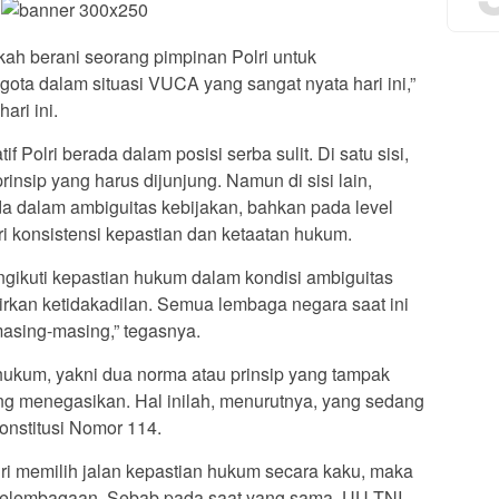
kah berani seorang pimpinan Polri untuk
ota dalam situasi VUCA yang sangat nyata hari ini,”
ari ini.
 Polri berada dalam posisi serba sulit. Di satu sisi,
insip yang harus dijunjung. Namun di sisi lain,
da dalam ambiguitas kebijakan, bahkan pada level
i konsistensi kepastian dan ketaatan hukum.
ngikuti kepastian hukum dalam kondisi ambiguitas
hirkan ketidakadilan. Semua lembaga negara saat ini
asing-masing,” tegasnya.
hukum, yakni dua norma atau prinsip yang tampak
ling menegasikan. Hal inilah, menurutnya, yang sedang
nstitusi Nomor 114.
i memilih jalan kepastian hukum secara kaku, maka
kelembagaan. Sebab pada saat yang sama, UU TNI