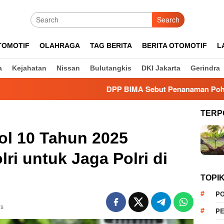
Search
TOMOTIF
OLAHRAGA
TAG BERITA
BERITA OTOMOTIF
L
a
Kejahatan
Nissan
Bulutangkis
DKI Jakarta
Gerindra
DPP BIMA Sebut Penanaman Pohon Dinilai Efekti
TERP
ol 10 Tahun 2025
lri untuk Jaga Polri di
TOPI
PO
ws
PE