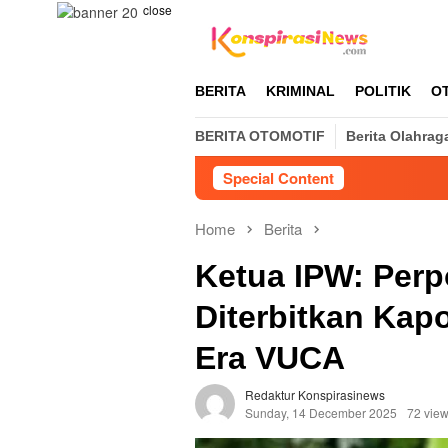
Skip
close
to
content
BERITA
KRIMINAL
POLITIK
O
BERITA OTOMOTIF
Berita Olahrag
Special Content
Home
Berita
Ketua IPW: Perp
Diterbitkan Kapo
Era VUCA
Redaktur Konspirasinews
Sunday, 14 December 2025
72 vie