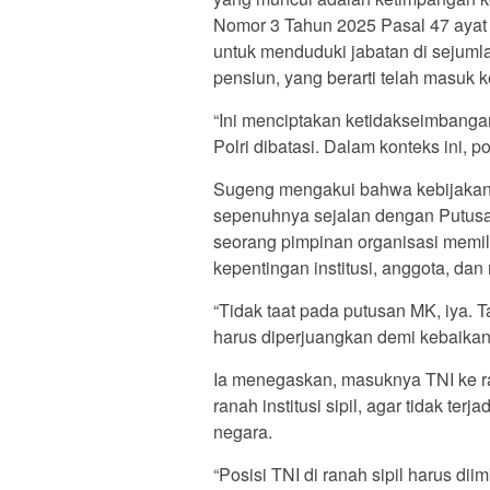
Nomor 3 Tahun 2025 Pasal 47 ayat (
untuk menduduki jabatan di sejuml
pensiun, yang berarti telah masuk ke
“Ini menciptakan ketidakseimbangan.
Polri dibatasi. Dalam konteks ini, po
Sugeng mengakui bahwa kebijakan P
sepenuhnya sejalan dengan Putusa
seorang pimpinan organisasi memil
kepentingan institusi, anggota, dan
“Tidak taat pada putusan MK, iya.
harus diperjuangkan demi kebaikan i
Ia menegaskan, masuknya TNI ke ran
ranah institusi sipil, agar tidak t
negara.
“Posisi TNI di ranah sipil harus diimb